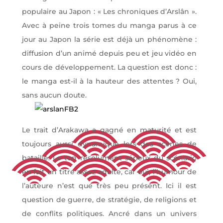
populaire au Japon : « Les chroniques d’Arslân ».
Avec à peine trois tomes du manga parus à ce
jour au Japon la série est déjà un phénomène :
diffusion d’un animé depuis peu et jeu vidéo en
cours de développement. La question est donc :
le manga est-il à la hauteur des attentes ? Oui,
sans aucun doute.
Le trait d’Arakawa a gagné en maturité et est
toujours aussi dynamique lors des scènes de
bataille. Le ton résolument sérieux du scénario
en fait un titre assez adulte, car oui, l’humour de
l’auteure n’est que très peu présent. Ici il est
question de guerre, de stratégie, de religions et
de conflits politiques. Ancré dans un univers