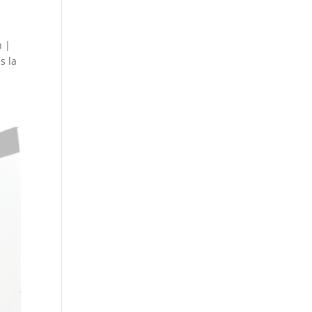
n |
s la