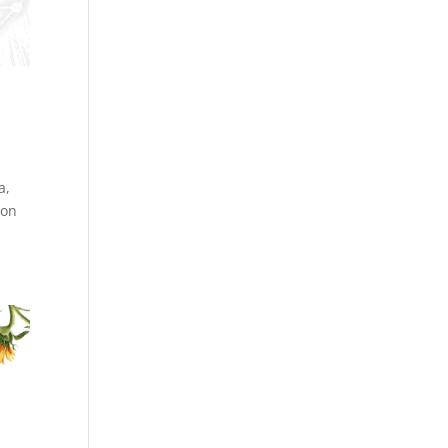
a,
son