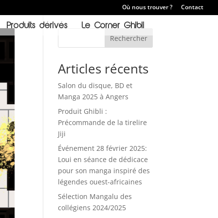
Où nous trouver ?
Contact
Produits dérivés
Le Corner Ghibli
Rechercher
Articles récents
Salon du disque, BD et
Manga 2025 à Angers
Produit Ghibli :
Précommande de la tirelire
Jiji
Événement 28 février 2025:
Loui en séance de dédicace
pour son manga inspiré des
légendes ouest-africaines
Sélection Mangalu des
collégiens 2024/2025