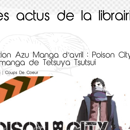
es actus de la librair
tion Azu Manga d’avril : Poison Cit
, manga de Tetsuya Tsutsui
5
|
Coups De Coeur