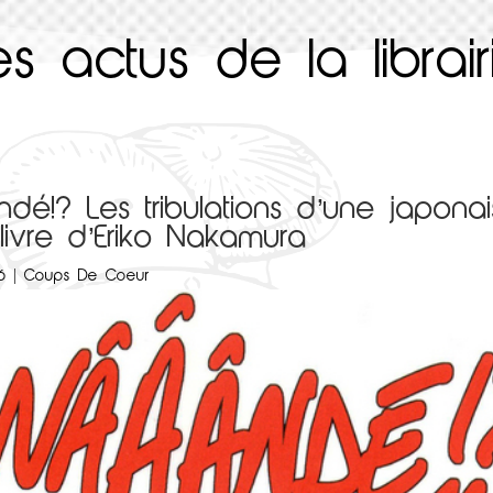
es actus de la librair
dé!? Les tribulations d’une japona
, livre d’Eriko Nakamura
6
|
Coups De Coeur