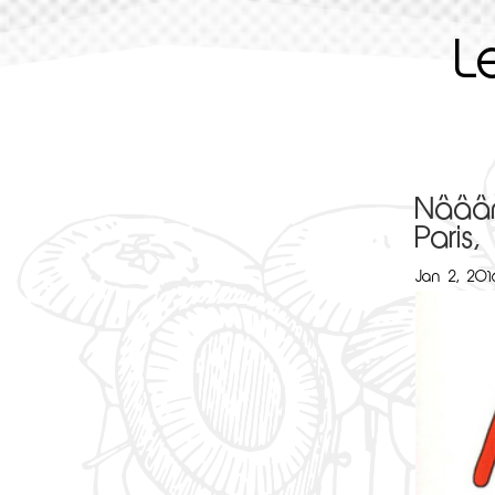
L
Nââân
Paris
Jan 2, 201