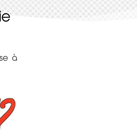
ie
ise à