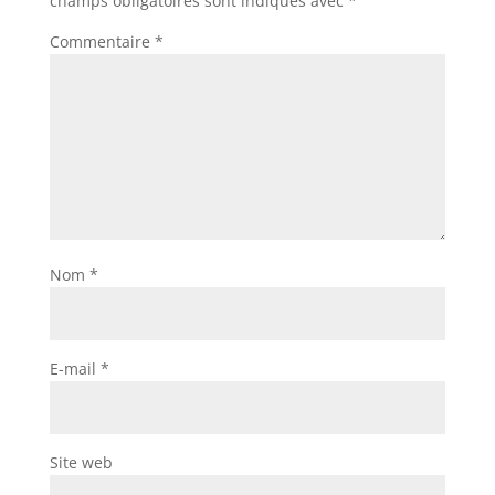
champs obligatoires sont indiqués avec
*
Commentaire
*
Nom
*
E-mail
*
Site web