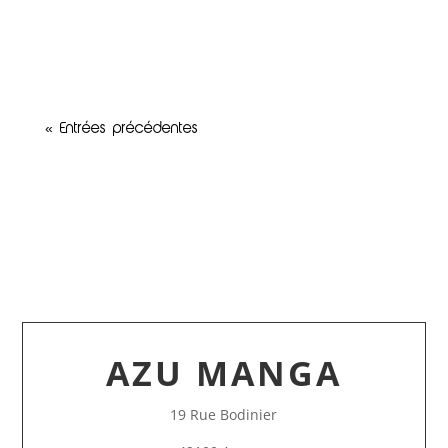
moment unique pour échanger avec le
créateur de cette...
« Entrées précédentes
AZU MANGA
19 Rue Bodinier