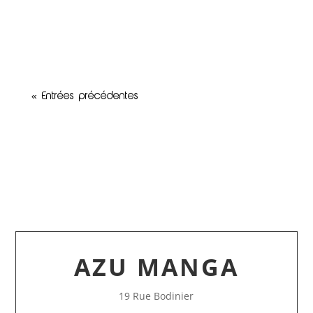
s’inspirant des légendes ouest-africaines. Un
moment unique pour échanger avec le
créateur de cette...
« Entrées précédentes
AZU MANGA
19 Rue Bodinier