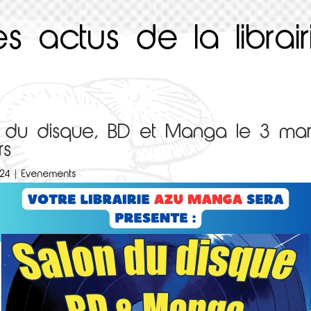
es actus de la librair
 du disque, BD et Manga le 3 ma
rs
024
|
Evenements