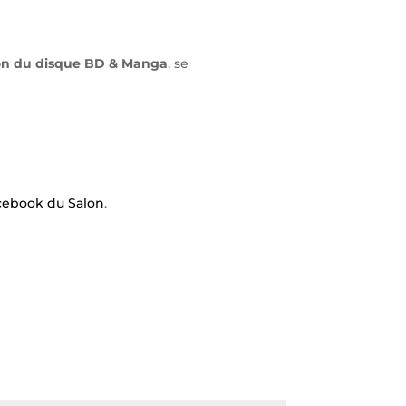
on du disque BD & Manga
, se
cebook du Salon
.