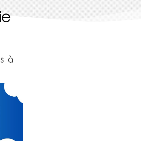
ie
rs à