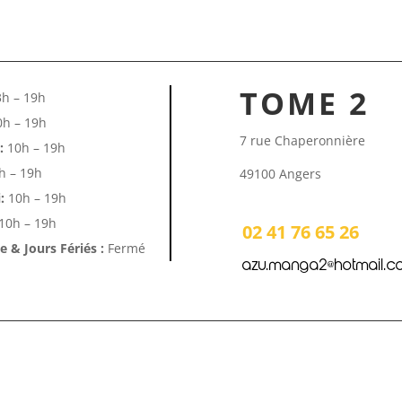
TOME 2
h – 19h
h – 19h
7 rue Chaperonnière
:
10h – 19h
h – 19h
49100 Angers
:
10h – 19h
10h – 19h
02 41 76 65 26
 & Jours Fériés :
Fermé
azu.manga2@hotmail.c