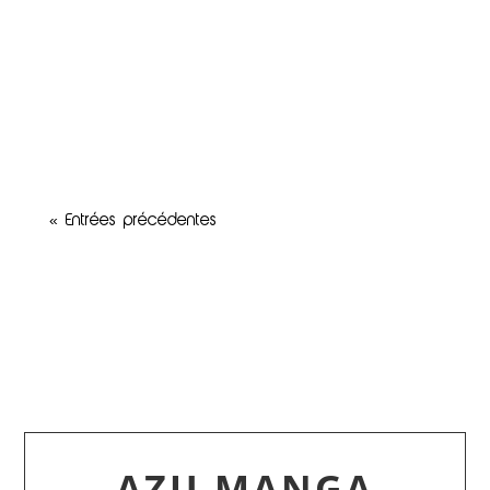
librairie Azu Manga Tome 2 à Angers vous
accueille pour une séance de dédicace avec
Loui, l’auteur de RedFlower, premier manga
s’inspirant des légendes ouest-africaines. Un
moment unique pour échanger avec le
créateur de cette...
« Entrées précédentes
AZU MANGA