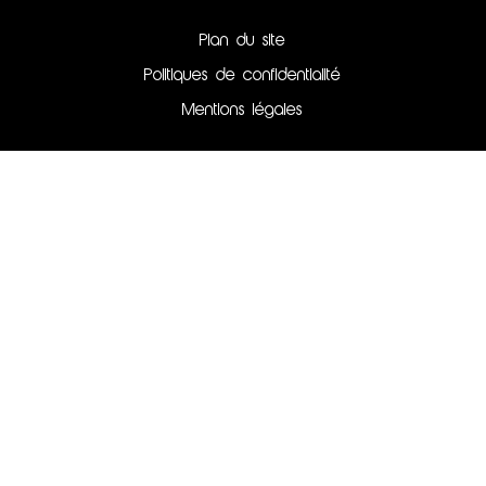
Plan du site
Politiques de confidentialité
Mentions légales
Azu Manga et Azu Manga tome 2
librairies indépendantes spécialisées à Angers :
Manga et culture japonaise
Azu Manga Tous droits réservés ©2026
Création du site internet, illustrations & webdesign
par Kinko Studio