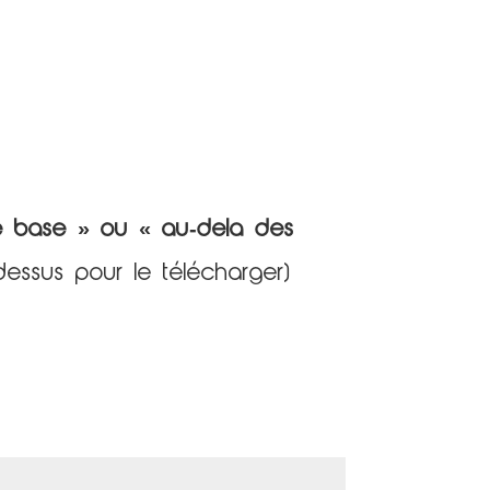
e ba
s
e » ou « au-dela de
s
dessus pour le télécharger)