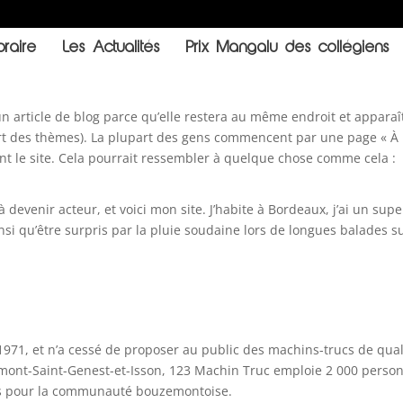
raire
Les Actualités
Prix Mangalu des collégiens
un article de blog parce qu’elle restera au même endroit et apparaî
part des thèmes). La plupart des gens commencent par une page « À
nt le site. Cela pourrait ressembler à quelque chose comme cela :
 devenir acteur, et voici mon site. J’habite à Bordeaux, j’ai un supe
insi qu’être surpris par la pluie soudaine lors de longues balades su
1971, et n’a cessé de proposer au public des machins-trucs de qual
mont-Saint-Genest-et-Isson, 123 Machin Truc emploie 2 000 perso
ers pour la communauté bouzemontoise.