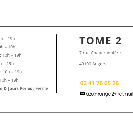
TOME 2
h – 19h
h – 19h
7 rue Chaperonnière
:
10h – 19h
h – 19h
49100 Angers
:
10h – 19h
10h – 19h
02 41 76 65 26
 & Jours Fériés :
Fermé
azu.manga2@hotmai