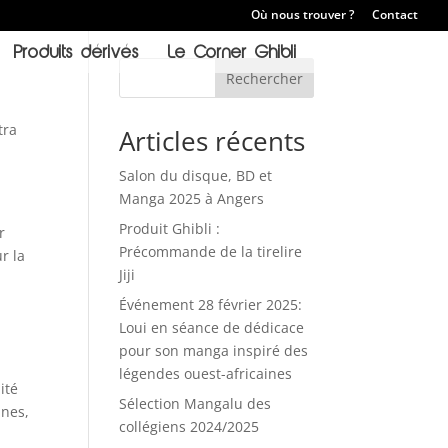
Où nous trouver ?
Contact
Produits dérivés
Le Corner Ghibli
Rechercher
tra
Articles récents
Salon du disque, BD et
Manga 2025 à Angers
Produit Ghibli :
r
Précommande de la tirelire
r la
Jiji
Événement 28 février 2025:
Loui en séance de dédicace
pour son manga inspiré des
légendes ouest-africaines
ité
Sélection Mangalu des
nnes,
collégiens 2024/2025