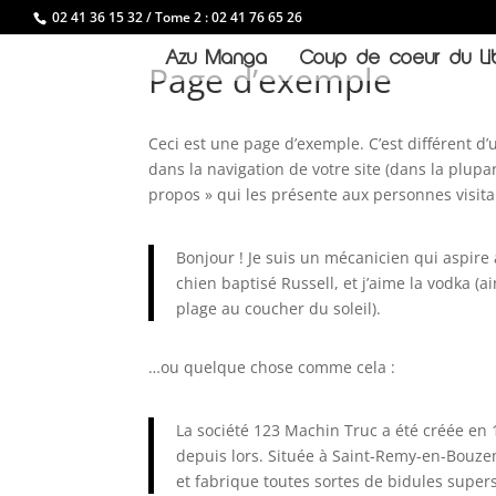
02 41 36 15 32 / Tome 2 : 02 41 76 65 26
Azu Manga
Coup de coeur du Lib
Page d’exemple
Ceci est une page d’exemple. C’est différent d’
dans la navigation de votre site (dans la plu
propos » qui les présente aux personnes visita
Bonjour ! Je suis un mécanicien qui aspire à
chien baptisé Russell, et j’aime la vodka (a
plage au coucher du soleil).
…ou quelque chose comme cela :
La société 123 Machin Truc a été créée en 
depuis lors. Située à Saint-Remy-en-Bouze
et fabrique toutes sortes de bidules sup