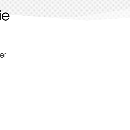
ie
er