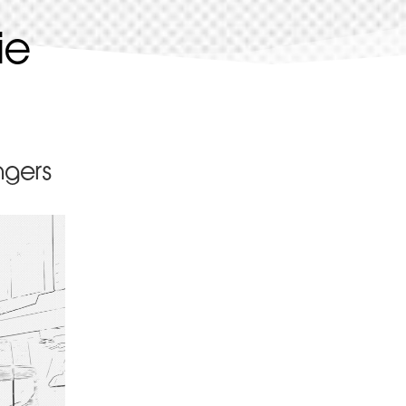
ie
ngers