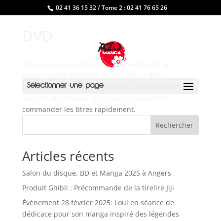
02 41 36 15 32 / Tome 2 : 02 41 76 65 26
DVD
Retrouvez l’essentiel et les nouveautés de la
japanimation déclinés en séries et en films.
Nous avons sélectionné des titres neuf et occasion à
Sélectionner une page
des prix abordables. Il est aussi possible de
commander les titres rapidement.
Rechercher
Articles récents
Salon du disque, BD et Manga 2025 à Angers
Produit Ghibli : Précommande de la tirelire Jiji
Événement 28 février 2025: Loui en séance de
dédicace pour son manga inspiré des légendes