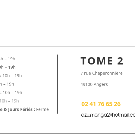
TOME 2
h – 19h
h – 19h
7 rue Chaperonnière
:
10h – 19h
h – 19h
49100 Angers
:
10h – 19h
10h – 19h
02 41 76 65 26
 & Jours Fériés :
Fermé
azu.manga2@hotmail.c