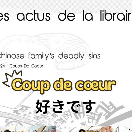
es actus de la librair
chinose family’s deadly sins
024
|
Coups De Coeur