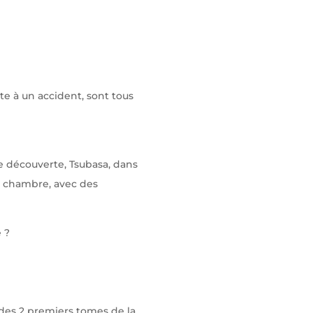
e à un accident, sont tous
e découverte, Tsubasa, dans
ne chambre, avec des
e ?
 des 2 premiers tomes de la