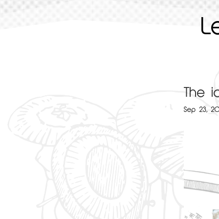
L
The i
Sep 23, 2