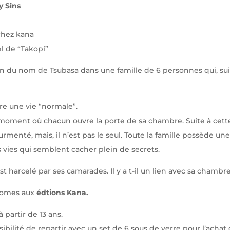
y Sins
chez kana
el de “Takopi”
n du nom de Tsubasa dans une famille de 6 personnes qui, suit
re une vie “normale”.
 moment où chacun ouvre la porte de sa chambre. Suite à cett
rmenté, mais, il n’est pas le seul. Toute la famille possède u
vies qui semblent cacher plein de secrets.
st harcelé par ses camarades. Il y a t-il un lien avec sa chambr
 tomes aux
édtions Kana.
 partir de 13 ans.
ibilité de repartir avec un set de 6 sous de verre pour l’achat