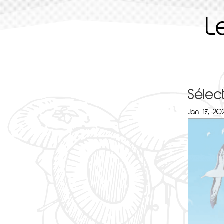
L
Sélec
Jan 17, 20