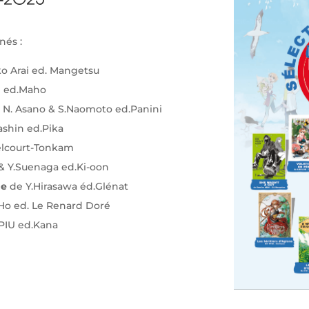
4-2025
nés :
o Arai ed. Mangetsu
n ed.Maho
 N. Asano & S.Naomoto ed.Panini
shin ed.Pika
elcourt-Tonkam
& Y.Suenaga ed.Ki-oon
ue
de Y.Hirasawa éd.Glénat
Ho ed. Le Renard Doré
PIU ed.Kana