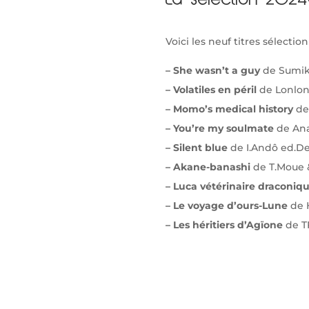
La sélection 202
Voici les neuf titres sélection
– She wasn’t a guy
de Sumik
– Volatiles en péril
de Lonlo
– Momo’s medical history
de
– You’re my soulmate
de Ana
– Silent blue
de I.Andô ed.D
– Akane-banashi
de T.Moue 
– Luca vétérinaire draconiq
– Le voyage d’ours-Lune
de 
– Les héritiers d’Agïone
de T