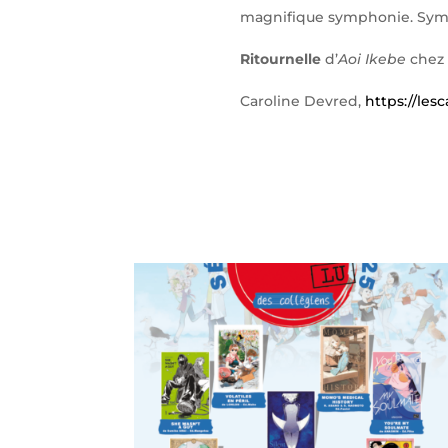
magnifique symphonie. Symph
Ritournelle
d’
Aoi Ikebe
chez
Caroline Devred,
https://les