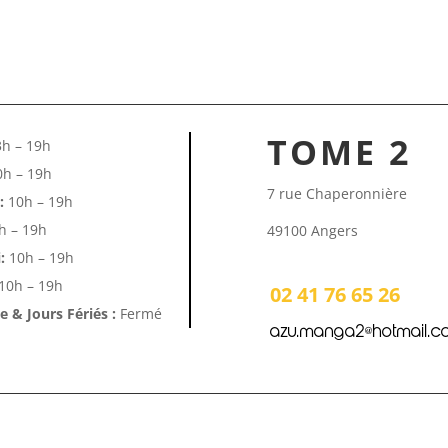
TOME 2
h – 19h
h – 19h
7 rue Chaperonnière
:
10h – 19h
h – 19h
49100 Angers
:
10h – 19h
10h – 19h
02 41 76 65 26
 & Jours Fériés :
Fermé
azu.manga2@hotmail.c