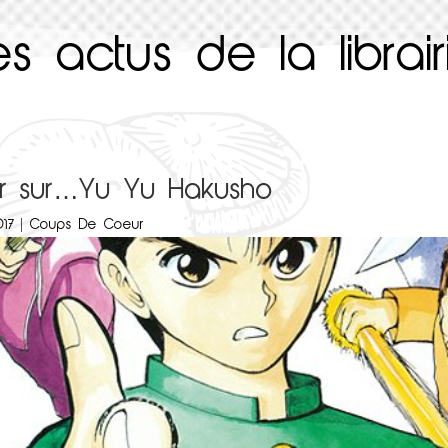
es actus de la librair
ur sur…Yu Yu Hakusho
17
|
Coups De Coeur