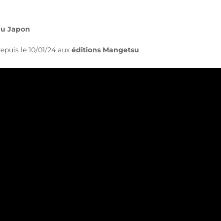
au Japon
epuis le 10/01/24 aux
éditions Mangetsu