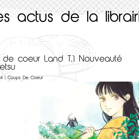
es actus de la librair
 de coeur Land T.1 Nouveauté
etsu
24
|
Coups De Coeur