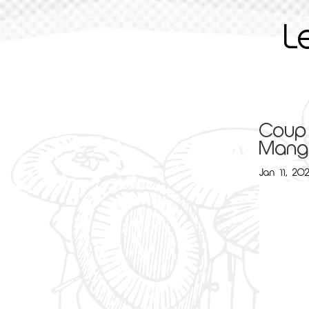
L
Coup
Mang
Jan 11, 20