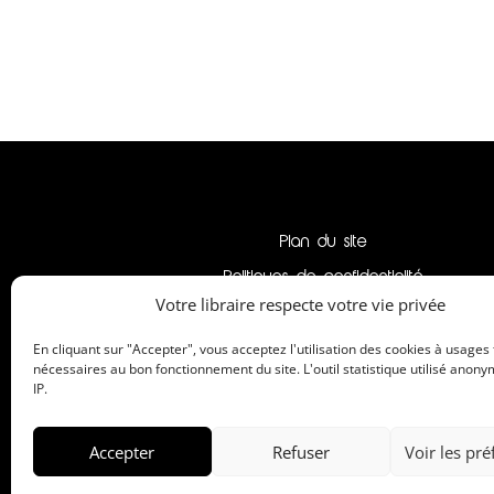
Plan du site
Politiques de confidentialité
Votre libraire respecte votre vie privée
Mentions légales
En cliquant sur "Accepter", vous acceptez l'utilisation des cookies à usages
nécessaires au bon fonctionnement du site. L'outil statistique utilisé anony
IP.
Accepter
Refuser
Voir les pr