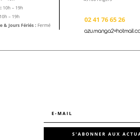
:
10h – 19h
10h – 19h
02 41 76 65 26
 & Jours Fériés :
Fermé
azu.manga2@hotmail.c
S'ABONNER AUX ACTUA