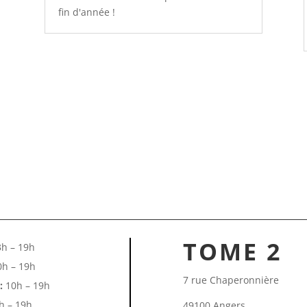
fin d'année !
TOME 2
h – 19h
h – 19h
7 rue Chaperonnière
:
10h – 19h
h – 19h
49100 Angers