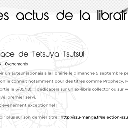
es actus de la librair
ace de Tetsuya Tsutsui
8
|
Evenements
ir un auteur japonais à la librairie le dimanche 9 septembre pr
, on le connaît notamment pour des titres comme Prophecy, Ma
tie le 6/09/18), il dédicacera sur un ex-libris collector ou sur 
ivé, premier servi.
t évènement exceptionnel !
oir plus sur son dernier titre :
http://azu-manga.fr/selection-a