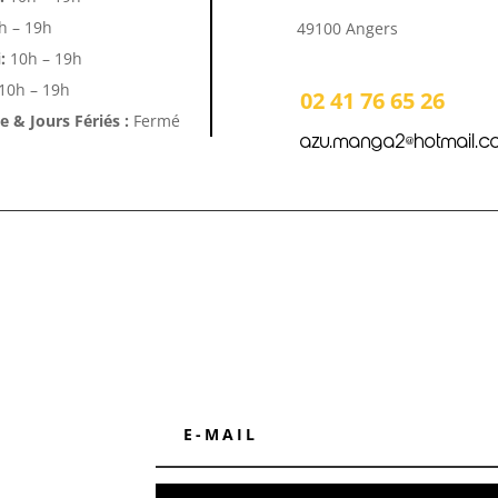
h – 19h
49100 Angers
:
10h – 19h
10h – 19h
02 41 76 65 26
 & Jours Fériés :
Fermé
azu.manga2@hotmail.c