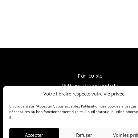
Plan du site
Politiques de confidentialité
Votre libraire respecte votre vie privée
Mentions légales
En cliquant sur "Accepter", vous acceptez l'utilisation des cookies à usages
nécessaires au bon fonctionnement du site. L'outil statistique utilisé anony
IP.
Accepter
Refuser
Voir les pr